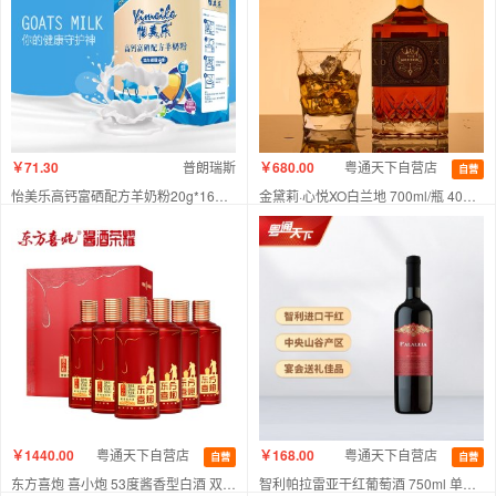
￥71.30
普朗瑞斯
￥680.00
粤通天下自营店
自营
怡美乐高钙富硒配方羊奶粉20g*16条 成人羊奶粉
金黛莉·心悦XO白兰地 700ml/瓶 40%vol
特别添加植物硒蛋白 成人补钙补硒羊奶粉
进口XO白兰地，来自法国的特级精品
￥1440.00
粤通天下自营店
￥168.00
粤通天下自营店
自营
自营
东方喜炮 喜小炮 53度酱香型白酒 双支礼盒 3盒 500ml*6支 整箱装
智利帕拉雷亚干红葡萄酒 750ml 单支装