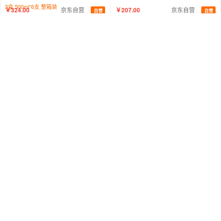
3盒 500ml*6支 整箱装
￥324.00
京东自营
￥207.00
京东自营
自营
自营
龙的（longde）家用多功能电烤箱 20升大容量 双层发热管上下管独立控温 三旋钮简单易操作 LD-KX201A
龙的（longde）多功能料理机LD-GZ3081
￥129.00
京东自营
￥64.50
京东自营
自营
自营
龙的（longde） LD-KM206 绞肉机 家用绞馅剁馅机 绞肉绞菜辅食机饺子肉馅蒜蓉机电动搅拌两档调节高速电机玻璃碗
龙的酸奶机LD-SN10B家用迷你全自动智能恒温发酵 酸奶