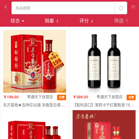
综合
销量
评分
筛选
￥198.00
粤通天下自营店
￥398.00
粤通天下自营店
自营
自营
东方喜炮★吉祥红52度 浓香型白酒 单支装
【智利进口】黛莉卡干红葡萄酒 750ml 双支装