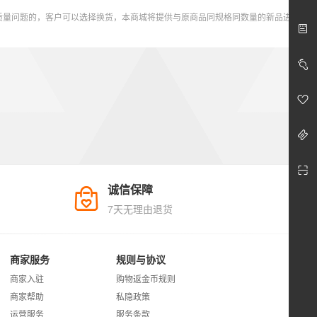
若客户发现商品存在质量问题应立即停止使用，自货物签收之日起48小时内可直接与商城客服中心取得联系。经检测确属质量问题的，客户可以选择换货，本商城将提供与原商品同规格同数量的新品进行更换。 一、存在以下情形之一的，商城不承担换货责任 1、任何非购自商城商品。 2、任何因客户使用或保管不当导致出现包装破损或质量问题的商品。 3、任何因客户原因导致超过保质期的商品。
诚信保障
7天无理由退货
商家服务
规则与协议
商家入驻
购物返金币规则
商家帮助
私隐政策
运营服务
服务条款