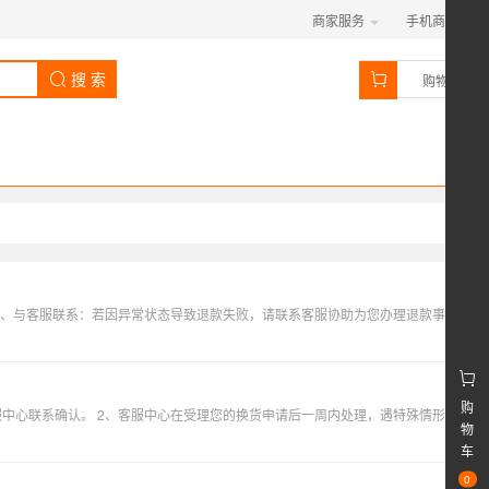
商家服务
手机商城
0
搜 索
购物车
退款方式 1、页面申请：您可以在“我的订单-退换货申请”中申请退货成功后，商城将在48小时内按原支付方式原路退回。 2、与客服联系：若因异常状态导致退款失败，请联系客服协助为您办理退款事宜。
购
一、若商品存在问题，可以操作进行退换货操作 1、自货物签收之日起48小时内，若客户发现商品存在质量问题，请与客服中心联系确认。 2、客服中心在受理您的换货申请后一周内处理，遇特殊情形需延期处理的将会提前通知。 二、存在以下情形之一的，商城不承担退换货责任 1、任何非购自本商城的商品。 2、任何因客户使用或保管不当导致出现质量问题的商品。 3、任何因客户原因导致超过保质期的商品。 4、仅赠品存在问题，且不影响主要商品使用或食用的。
物
车
0