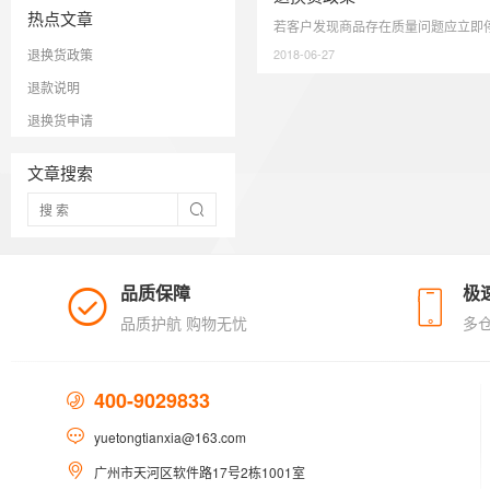
热点文章
退换货政策
2018-06-27
退款说明
退换货申请
文章搜索
品质保障
极
品质护航 购物无忧
多
400-9029833
yuetongtianxia@163.com
广州市天河区软件路17号2栋1001室