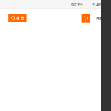
商家服务
手机商城
0
搜 索
购物车