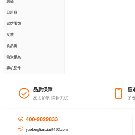
男装
日用品
家纺服饰
女装
食品类
油米粮类
手机配件
品质保障
极
品质护航 购物无忧
多
400-9029833
yuetongtianxia@163.com