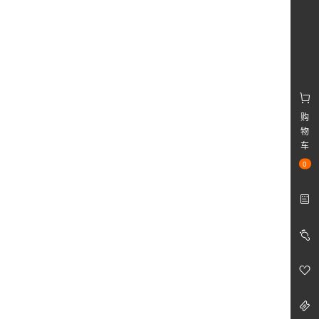
购
物
车
0